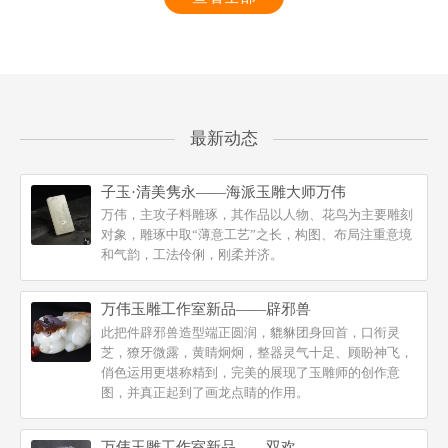
最新动态
子玉·清美隽永——海派玉雕大师万伟
万伟，主攻子料雕琢，其作品以人物、花鸟为主要雕刻
对象，雕琢中取“薄意工艺”之长，构图、布局注重意境
和气韵，工法伶俐，刚柔并济。
万伟玉雕工作室新品——辟邪兽
此把件辟邪兽造型端正圆润，貔貅团身回首，口衔灵
芝，獠牙微露，黄睛炯炯，整器灵气十足、顾盼神飞，
俏色运用更堪称精到，完美的展现了玉雕师的创作意
图，并真正起到了画龙点睛的作用。
万伟玉雕工作室新品——双欢