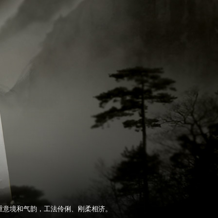
重意境和气韵，工法伶俐、刚柔相济。