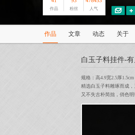
41
93
478453
作品
粉丝
人气
作品
文章
动态
关于
白玉子料挂件-
规格：高4.9宽2.5厚1.
精选白玉子料雕琢而成，
又不失古朴简拙，俏色明