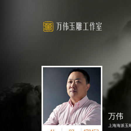
万伟
上海海派玉