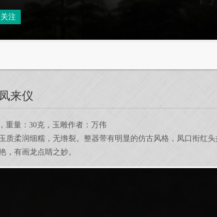
关注
有凤来仪
5cm，重量：30克，玉雕作者：万伟
玉质柔润细糯，无绺裂。整器带有明显的仿古风格，凤口衔红头
艳，有画龙点睛之妙。