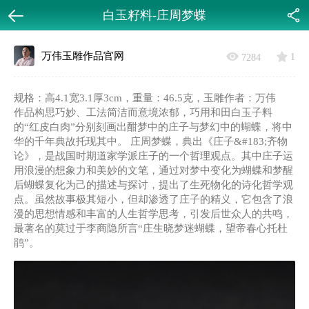
白玉籽料-庄周梦蝶
返回
分享
万伟玉雕作品官网
1
7284
规格：高4.1宽3.1厚3cm，重量：46.5克，玉雕作者：万伟
作品构思巧妙、工法简洁而意境浓郁，巧用和田白玉子料
的“红皮白肉”分别刻画出酣梦中的庄子与梦幻中的蝴蝶，将中
华的千年典故托现其中。 庄周梦蝶，典出《庄子&#183;齐物
论》，是战国时期道家学派庄子的一个哲理观点。其中庄子运
用浪漫的想象力和美妙的文笔，通过对梦中变化为蝴蝶和梦醒
后蝴蝶复化为己的描述与探讨，提出了生死物化的诗化哲学观
点。虽然故事极其短小，但却渗透了庄子的精义，它包含了浪
漫的思想情感和丰富的人生哲学思考，引发后世众人的共鸣，
最著名的莫过于李商隐所言“庄生晓梦迷蝴蝶，望帝春心托杜
鹃”。