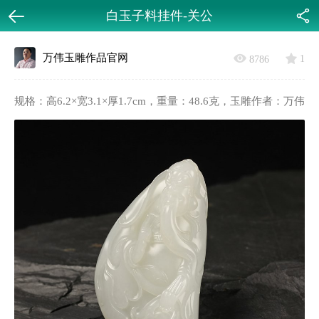
白玉子料挂件-关公
返回
分享
万伟玉雕作品官网
1
8786
规格：高6.2×宽3.1×厚1.7cm，重量：48.6克，玉雕作者：万伟