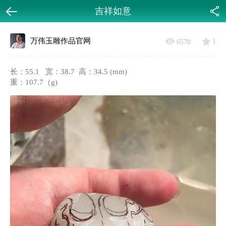
吉祥如意
返回
分享
万伟玉雕作品官网
1
6570
长：55.1 宽：38.7 高：34.5 (mm)
重：107.7（g)