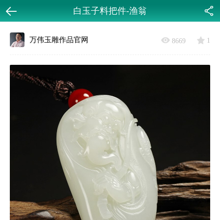
白玉子料把件-渔翁
返回
分享
万伟玉雕作品官网
1
8669