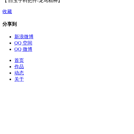
【 白玉子料把件-龙马精神】
收藏
分享到
新浪微博
QQ 空间
QQ 微博
首页
作品
动态
关于